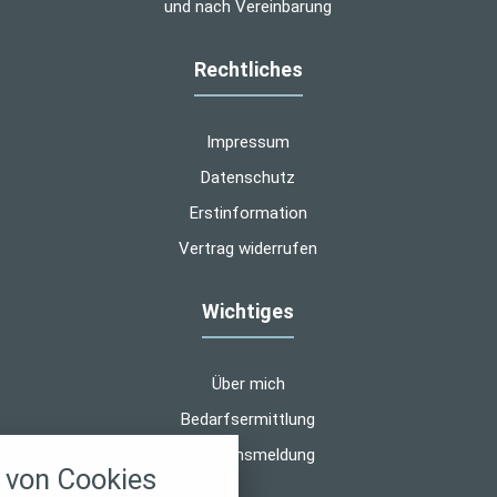
und nach Vereinbarung
Rechtliches
Impressum
Datenschutz
Erstinformation
Vertrag widerrufen
Wichtiges
Über mich
Bedarfsermittlung
nstellungen
Schadensmeldung
von Cookies
über alle verwendeten Cookies und