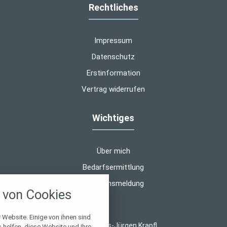
Rechtliches
Impressum
Datenschutz
Erstinformation
Vertrag widerrufen
Wichtiges
Über mich
Bedarfsermittlung
nstellungen
Schadensmeldung
von Cookies
über alle verwendeten Cookies und
chkeit folgende Kategorien zu
r zu blockieren.
 Website. Einige von ihnen sind
© 2026 Hans-Jürgen Krapfl
helfen, diese Website und Ihre