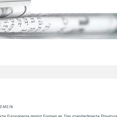
GEMEIN
iierte Europarente nimmt Formen an. Das standardisierte Privat