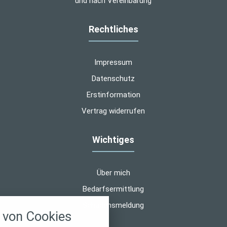
und nach Vereinbarung
Rechtliches
Impressum
Datenschutz
Erstinformation
Vertrag widerrufen
Wichtiges
Über mich
Bedarfsermittlung
nstellungen
Schadensmeldung
von Cookies
über alle verwendeten Cookies und