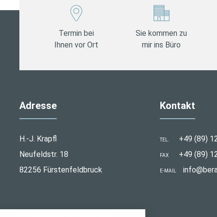
Termin bei
Sie kommen zu
Ihnen vor Ort
mir ins Büro
Adresse
Kontakt
H.-J. Krapfl
+49 (89) 1
TEL.
Neufeldstr. 18
+49 (89) 1
FAX
82256 Fürstenfeldbruck
info@bera
E-MAIL
stellungen
© 2026 Hans-Jürgen Krapfl