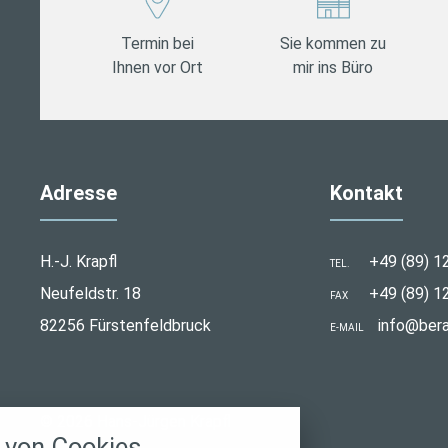
Termin bei
Sie kommen zu
Ihnen vor Ort
mir ins Büro
Adresse
Kontakt
H.-J. Krapfl
+49 (89) 1
TEL.
Neufeldstr. 18
+49 (89) 1
FAX
82256 Fürstenfeldbruck
info@bera
E-MAIL
stellungen
© 2026 Hans-Jürgen Krapfl
rwendeten Cookies und Skripte. Sie haben die
von Cookies
u akzeptieren oder zu blockieren.