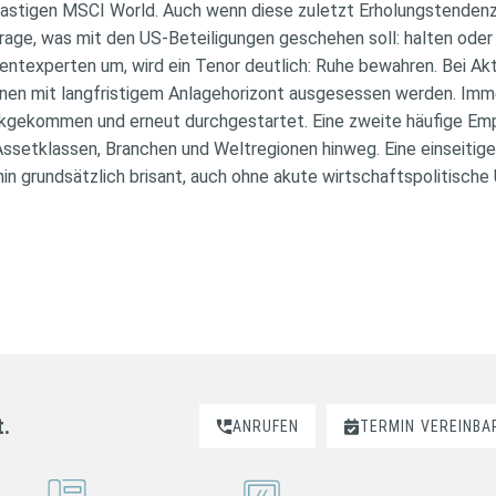
stigen MSCI World. Auch wenn diese zuletzt Erholungstendenzen
Frage, was mit den US-Beteiligungen geschehen soll: halten oder
entexperten um, wird ein Tenor deutlich: Ruhe bewahren. Bei 
en mit langfristigem Anlagehorizont ausgesessen werden. Imme
ückgekommen und erneut durchgestartet. Eine zweite häufige Emp
 Assetklassen, Branchen und Weltregionen hinweg. Eine einseitig
hin grundsätzlich brisant, auch ohne akute wirtschaftspolitische
t.
ANRUFEN
TERMIN
VEREINBA