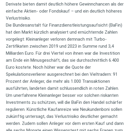
Derivate bieten damit deutlich höhere Gewinnchancen als der
einfache Aktien- oder Fondskauf – und ein deutlich höheres
Verlustrisiko.
Die Bundesanstalt für Finanzdienstleistungsaufsicht (BaFin)
hat den Markt kürzlich analysiert und ernüchternde Zahlen
vorgelegt: Kleinanleger verloren demnach mit Turbo-
Zertifikaten zwischen 2019 und 2023 in Summe rund 3,4
Milliarden Euro. Für drei Viertel von ihnen war die Investition
am Ende ein Minusgeschäft, das sie durchschnittlich 6.400
Euro kostete. Noch höher war die Quote der
Spekulationsverlierer ausgerechnet bei den Vieltradern: 91
Prozent der Anleger, die mehr als 1.000 Transaktionen
ausführten, landeten damit schlussendlich in roten Zahlen.
Um unerfahrene Kleinanleger besser vor solchen riskanten
Investments zu schützen, will die BaFin den Handel schärfer
regulieren. Künstliche Kaufanreize wie Neukundenboni sollen
zukünftig untersagt, das Verlustrisiko deutlicher gemacht
werden. Zudem sollen Anleger vor dem ersten Kauf und dann
alle sechs Monate einen Wissenstest mit sechs Fragen zum