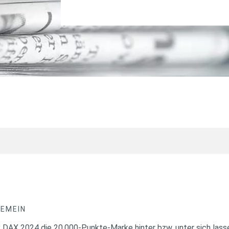
GEMEIN
 DAX 2024 die 20.000-Punkte-Marke hinter bzw. unter sich las