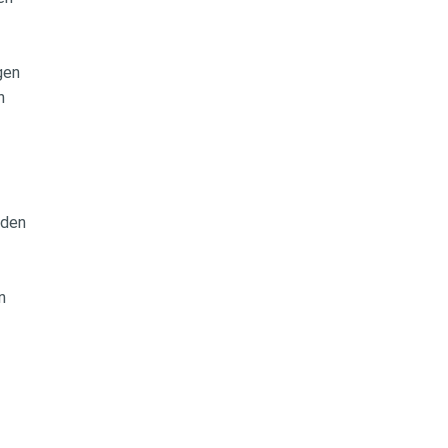
ngen
en
u den
en