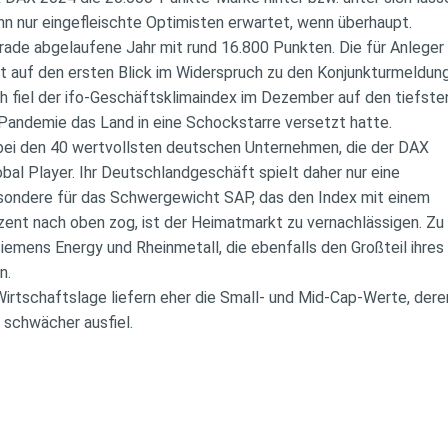
nn nur eingefleischte Optimisten erwartet, wenn überhaupt.
erade abgelaufene Jahr mit rund 16.800 Punkten. Die für Anleger
ht auf den ersten Blick im Widerspruch zu den Konjunkturmeldu
ch fiel der ifo-Geschäftsklimaindex im Dezember auf den tiefst
e Pandemie das Land in eine Schockstarre versetzt hatte.
 bei den 40 wertvollsten deutschen Unternehmen, die der DAX
obal Player. Ihr Deutschlandgeschäft spielt daher nur eine
esondere für das Schwergewicht SAP, das den Index mit einem
zent nach oben zog, ist der Heimatmarkt zu vernachlässigen. Z
emens Energy und Rheinmetall, die ebenfalls den Großteil ihres
n.
 Wirtschaftslage liefern eher die Small- und Mid-Cap-Werte, der
schwächer ausfiel.