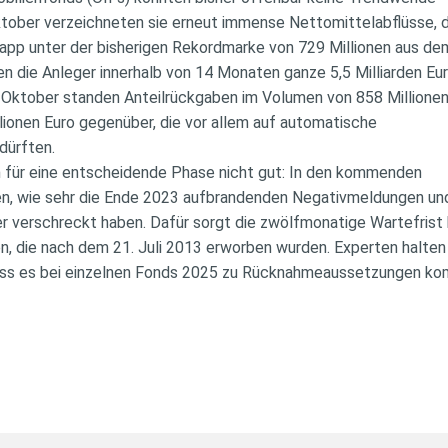
ktober verzeichneten sie erneut immense Nettomittelabflüsse, 
knapp unter der bisherigen Rekordmarke von 729 Millionen aus d
en die Anleger innerhalb von 14 Monaten ganze 5,5 Milliarden Eu
 Oktober standen Anteilrückgaben im Volumen von 858 Millione
ionen Euro gegenüber, die vor allem auf automatische
dürften.
n für eine entscheidende Phase nicht gut: In den kommenden
gen, wie sehr die Ende 2023 aufbrandenden Negativmeldungen u
r verschreckt haben. Dafür sorgt die zwölfmonatige Wartefrist
, die nach dem 21. Juli 2013 erworben wurden. Experten halte
dass es bei einzelnen Fonds 2025 zu Rücknahmeaussetzungen ko