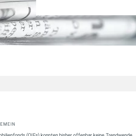
GEMEIN
bilienfonds (OIFs) konnten bisher offenbar keine Trendwende