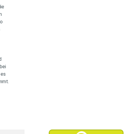
die
em
ro
n
nd
 bei
n es
mmt.