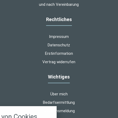
und nach Vereinbarung
Rechtliches
Impressum
Datenschutz
Erstinformation
Vertrag widerrufen
Wichtiges
Über mich
Bedarfsermittlung
nstellungen
Schadensmeldung
von Cookies
über alle verwendeten Cookies und