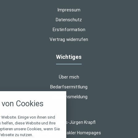
Impressum
Datenschutz
Erstinformation
Vertrag widerrufen
Wichtiges
Über mich
Bedarfsermittlung
nstellungen
Schadensmeldung
von Cookies
über alle verwendeten Cookies und
chkeit folgende Kategorien zu
r zu blockieren.
 Website. Einige von ihnen sind
© 2026 Hans-Jürgen Krapfl
helfen, diese Website und Ihre
eptieren unsere Cookies, wenn Sie
Notwendig
Made with
❤
Makler Homepages
ebseite zu nutzen.