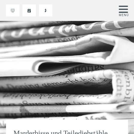
Marderbisse und Teilediebstähle