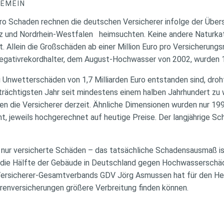
GEMEIN
Euro Schaden rechnen die deutschen Versicherer infolge der Üb
alz und Nordrhein-Westfalen heimsuchten. Keine andere Naturka
. Allein die Großschäden ab einer Million Euro pro Versicherun
Negativrekordhalter, dem August-Hochwasser von 2002, wurden 1
Unwetterschäden von 1,7 Milliarden Euro entstanden sind, droh
ächtigsten Jahr seit mindestens einem halben Jahrhundert zu w
 die Versicherer derzeit. Ähnliche Dimensionen wurden nur 199
, jeweils hochgerechnet auf heutige Preise. Der langjährige Schni
s nur versicherte Schäden – das tatsächliche Schadensausmaß is
s die Hälfte der Gebäude in Deutschland gegen Hochwasserschäd
ersicherer-Gesamtverbands GDV Jörg Asmussen hat für den He
renversicherungen größere Verbreitung finden können.