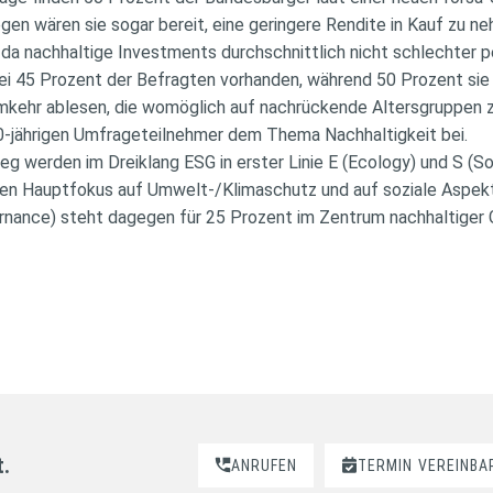
iegen wären sie sogar bereit, eine geringere Rendite in Kauf zu n
t, da nachhaltige Investments durchschnittlich nicht schlechter 
bei 45 Prozent der Befragten vorhanden, während 50 Prozent sie 
umkehr ablesen, die womöglich auf nachrückende Altersgruppen 
30-jährigen Umfrageteilnehmer dem Thema Nachhaltigkeit bei.
eg werden im Dreiklang ESG in erster Linie E (Ecology) und S (So
ren Hauptfokus auf Umwelt-/Klimaschutz und auf soziale Aspek
nance) steht dagegen für 25 Prozent im Zentrum nachhaltiger 
t.
ANRUFEN
TERMIN
VEREINBA