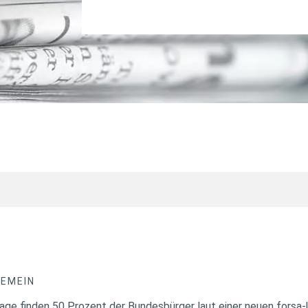
GEMEIN
nlage finden 50 Prozent der Bundesbürger laut einer neuen forsa