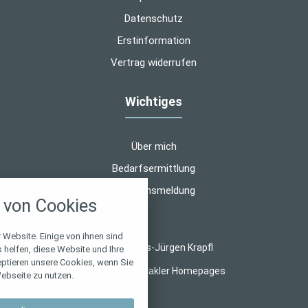
Datenschutz
Erstinformation
Vertrag widerrufen
Wichtiges
Über mich
Bedarfsermittlung
nstellungen
Schadensmeldung
von Cookies
über alle verwendeten Cookies und
chkeit folgende Kategorien zu
r zu blockieren.
 Website. Einige von ihnen sind
© 2026 Hans-Jürgen Krapfl
helfen, diese Website und Ihre
eptieren unsere Cookies, wenn Sie
Notwendig
Made with
❤
Makler Homepages
ebseite zu nutzen.
Performance