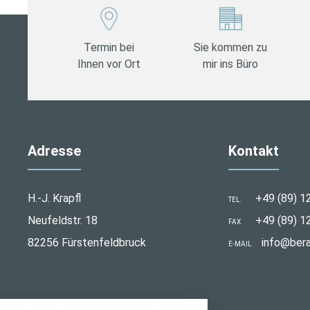
Termin bei
Sie kommen zu
Ihnen vor Ort
mir ins Büro
Adresse
Kontakt
H.-J. Krapfl
+49 (89) 1
TEL.
Neufeldstr. 18
+49 (89) 1
FAX
82256 Fürstenfeldbruck
info@bera
E-MAIL
stellungen
© 2026 Hans-Jürgen Krapfl