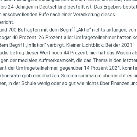
 bis 24-Jährigen in Deutschland bestellt ist. Das Ergebnis bestä
ren anschwellenden Rufe nach einer Verankerung dieses
rricht.
und 700 Befragten mit dem Begriff „Aktie“ nichts anfangen, vo
ogar 40 Prozent. 26 Prozent aller Umfrageteilnehmer hatten k
dem Begriff „Inflation“ verbirgt. Kleiner Lichtblick: Bei der 2021
die betrug dieser Wert noch 44 Prozent, hier hat das Wissen a
gen der medialen Aufmerksamkeit, die das Thema in den letzt
zent der Umfrageteilnehmer, gegenüber 14 Prozent 2021, konnte
flationsrate grob einschätzen. Summa summarum überrascht es n
en, in der Schule wenig oder so gut wie nichts über Finanzen u