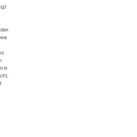
tigt
n den
eine
lso
en
n in
icht,
nd