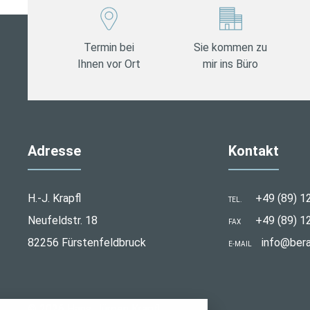
Termin bei
Sie kommen zu
Ihnen vor Ort
mir ins Büro
Adresse
Kontakt
H.-J. Krapfl
+49 (89) 1
TEL.
Neufeldstr. 18
+49 (89) 1
FAX
82256 Fürstenfeldbruck
info@bera
E-MAIL
stellungen
© 2026 Hans-Jürgen Krapfl