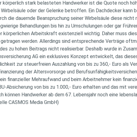
er körperlich stark belasteten Handwerker ist die Quote noch hö
 Wirbelsäule oder der Gelenke betroffen. Ein Dachdecker kann b
ch die dauernde Beanspruchung seiner Wirbelsäule diese nicht m
angwierige Behandlungen bis hin zu Umschulungen oder gar Frühr
er körperlichen Arbeitskraft existenziell wichtig. Daher muss die
 getragen werden. Allerdings sind entsprechende Verträge oftm
es zu hohen Beitrags nicht realisierbar. Deshalb wurde in Zus
sversicherung AG ein exklusives Konzept entwickelt, das dieses
ichkeit zur steuerfreien Auszahlung von bis zu 360,- Euro als 
 Finanzierung der Altersvorsorge und Berufsunfähigkeitsversiche
ein finanzieller Mehraufwand und beim Arbeitnehmer kein finanz
U-Absicherung von bis zu 1.000,- Euro erhalten und das mit ver
ch können Handwerker ab dem 67. Lebensjahr noch eine lebensla
(Quelle CASMOS Media GmbH)