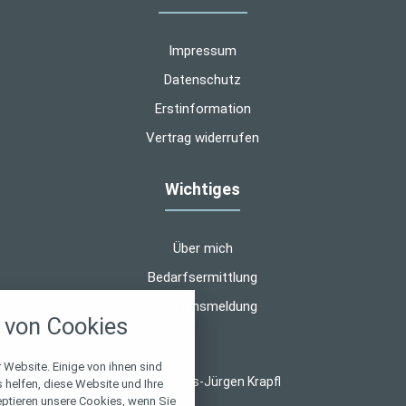
Impressum
Datenschutz
Erstinformation
Vertrag widerrufen
Wichtiges
Über mich
Bedarfsermittlung
nstellungen
Schadensmeldung
von Cookies
über alle verwendeten Cookies und
chkeit folgende Kategorien zu
r zu blockieren.
 Website. Einige von ihnen sind
© 2026 Hans-Jürgen Krapfl
helfen, diese Website und Ihre
eptieren unsere Cookies, wenn Sie
Notwendig